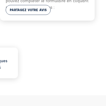
pouvez compléter le formulaire en cliquant
sur le bouton ci-dessous :
En savoir plus
PARTAGEZ VOTRE AVIS
ions
sur Statistiques 2025
ques
5