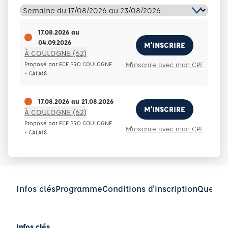
17.08.2026
au
04.09.2026
M'INSCRIRE
À COULOGNE (62)
Proposé par ECF PRO COULOGNE
M'inscrire avec mon CPF
- CALAIS
17.08.2026
au
21.08.2026
M'INSCRIRE
À COULOGNE (62)
Proposé par ECF PRO COULOGNE
M'inscrire avec mon CPF
- CALAIS
Infos clés
Programme
Conditions d'inscription
Questio
Infos clés