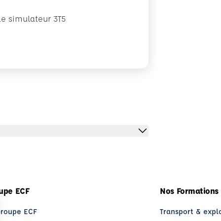
Le simulateur 3T5
upe ECF
Nos Formations
Groupe ECF
Transport & expl