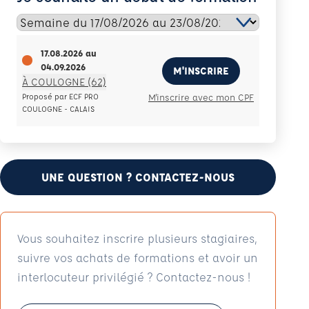
17.08.2026
au
04.09.2026
M'INSCRIRE
À COULOGNE (62)
Proposé par ECF PRO
M'inscrire avec mon CPF
COULOGNE - CALAIS
UNE QUESTION ? CONTACTEZ-NOUS
Vous souhaitez inscrire plusieurs stagiaires,
suivre vos achats de formations et avoir un
interlocuteur privilégié ? Contactez-nous !