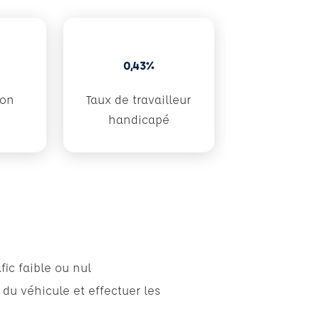
0,43%
don
Taux de travailleur
handicapé
ic faible ou nul
 du véhicule et effectuer les