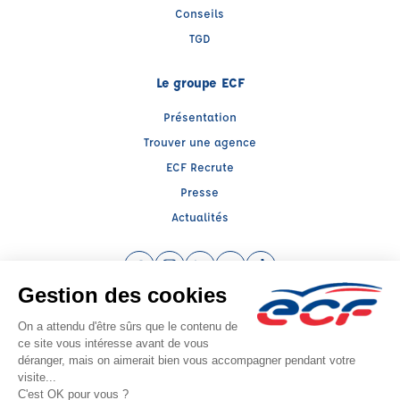
Conseils
TGD
Le groupe ECF
Présentation
Trouver une agence
ECF Recrute
Presse
Actualités
Facebook (nouvelle fenêtre)
Instagram (nouvelle fenêtre)
LinkedIn (nouvelle fenêtre)
YouTube (nouvelle fenêtre)
TikTok (nouvelle fenêtr
Raison sociale : CENTRE DE FORMATION TRANSPORT - Capital social: 200000€
SIREN: 323590786 - Numéro de TVA intracommunautaire: FR 56 323590786
Agrément n°E0306212110
Siège social : Rte de Quéhen -ZA Canardière , ISQUES (62360) - Représentant
légal : Jean Marie SAUVAGE