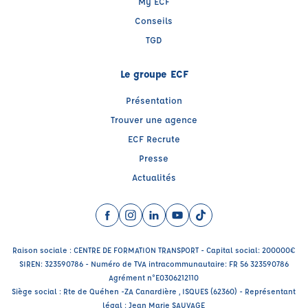
My ECF
Conseils
TGD
Le groupe ECF
Présentation
Trouver une agence
ECF Recrute
Presse
Actualités
Facebook (nouvelle fenêtre)
Instagram (nouvelle fenêtre)
LinkedIn (nouvelle fenêtre)
YouTube (nouvelle fenêtre)
TikTok (nouvelle fenêtr
Raison sociale : CENTRE DE FORMATION TRANSPORT - Capital social: 200000€
SIREN: 323590786 - Numéro de TVA intracommunautaire: FR 56 323590786
Agrément n°E0306212110
Siège social : Rte de Quéhen -ZA Canardière , ISQUES (62360) - Représentant
légal : Jean Marie SAUVAGE