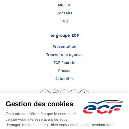
My ECF
Conseils
TGD
Le groupe ECF
Présentation
Trouver une agence
ECF Recrute
Presse
Actualités
Facebook (nouvelle fenêtre)
Instagram (nouvelle fenêtre)
LinkedIn (nouvelle fenêtre)
YouTube (nouvelle fenêtre)
TikTok (nouvelle fenêtr
Raison sociale : CENTRE DE FORMATION TRANSPORT - Capital social: 200000€
SIREN: 323590786 - Numéro de TVA intracommunautaire: FR 56 323590786
Agrément n°E0306212110
Siège social : Rte de Quéhen -ZA Canardière , ISQUES (62360) - Représentant