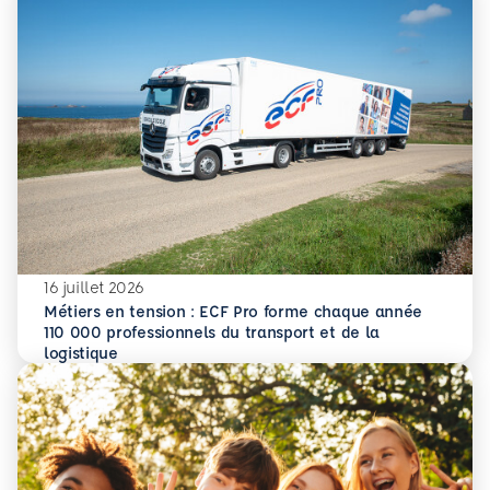
16 juillet 2026
Métiers en tension : ECF Pro forme chaque année
110 000 professionnels du transport et de la
En savoir plus
Métiers en tension : ECF Pro forme chaque année 110 000 p
logistique