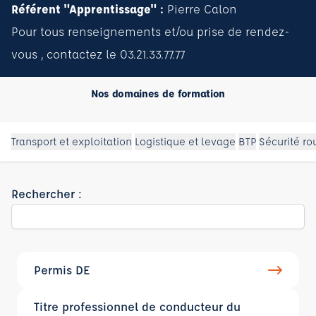
Référent "Apprentissage" :
Pierre Calon
Pour tous renseignements et/ou prise de rendez-
vous , contactez le 03.21.33.77.77
Nos domaines de formation
Transport et exploitation
Logistique et levage
BTP
Sécurité ro
Rechercher :
Permis DE
Titre professionnel de conducteur du