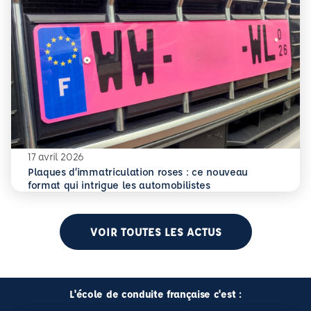
17 avril 2026
Plaques d’immatriculation roses : ce nouveau
En savoir plus
Plaques d’immatriculation roses : ce nouveau format qui i
format qui intrigue les automobilistes
VOIR TOUTES LES ACTUS
L'école de conduite française c'est :