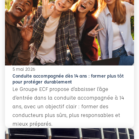
5 mai 2026
Conduite accompagnée dès 14 ans : former plus tôt
pour protéger durablement
Le Groupe ECF propose d’abaisser l’âge
d’entrée dans la conduite accompagnée à 14
ans, avec un objectif clair : former des
conducteurs plus sûrs, plus responsables et
mieux préparés.
En savoir plus
Conduite accompagnée dès 14 ans : former plus tôt pour 