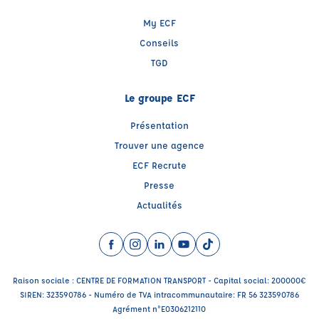
My ECF
Conseils
TGD
Le groupe ECF
Présentation
Trouver une agence
ECF Recrute
Presse
Actualités
Facebook (nouvelle fenêtre)
Instagram (nouvelle fenêtre)
LinkedIn (nouvelle fenêtre)
YouTube (nouvelle fenêtre)
TikTok (nouvelle fenêtr
Raison sociale : CENTRE DE FORMATION TRANSPORT - Capital social: 200000€
SIREN: 323590786 - Numéro de TVA intracommunautaire: FR 56 323590786
Agrément n°E0306212110