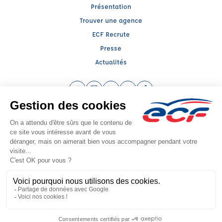
Présentation
Trouver une agence
ECF Recrute
Presse
Actualités
Facebook (nouvelle fenêtre)
Instagram (nouvelle fenêtre)
LinkedIn (nouvelle fenêtre)
YouTube (nouvelle fenêtre)
TikTok (nouvelle fenêtr
Raison sociale : CENTRE DE FORMATION TRANSPORT - Capital social: 200000€
SIREN: 323590786 - Numéro de TVA intracommunautaire: FR 56 323590786
Agrément n°E0306212110
Siège social : Rte de Quéhen -ZA Canardière , ISQUES (62360) - Représentant
légal : Jean Marie SAUVAGE
CGV
Mentions légales