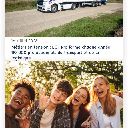
16 juillet 2026
Métiers en tension : ECF Pro forme chaque année
110 000 professionnels du transport et de la
En savoir plus
Métiers en tension : ECF Pro forme chaque année 110 000 p
logistique