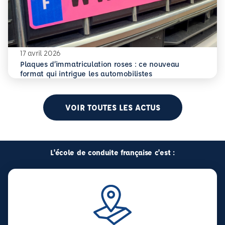
17 avril 2026
Plaques d’immatriculation roses : ce nouveau
En savoir plus
Plaques d’immatriculation roses : ce nouveau format qui i
format qui intrigue les automobilistes
VOIR TOUTES LES ACTUS
L'école de conduite française c'est :