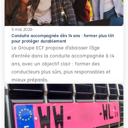
5 mai 2026
Conduite accompagnée dès 14 ans : former plus tôt
pour protéger durablement
Le Groupe ECF propose d’abaisser l’âge
d’entrée dans la conduite accompagnée à 14
ans, avec un objectif clair : former des
conducteurs plus sûrs, plus responsables et
mieux préparés.
En savoir plus
Conduite accompagnée dès 14 ans : former plus tôt pour 