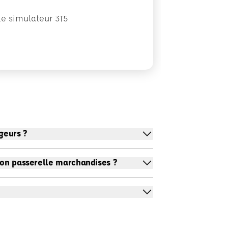
Le simulateur 3T5
geurs ?
ion passerelle marchandises ?