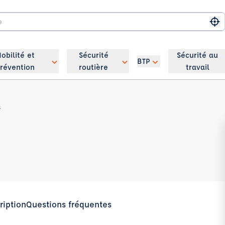
Me
obilité et
Sécurité
Sécurité au
BTP
révention
routière
travail
s
ription
Questions fréquentes