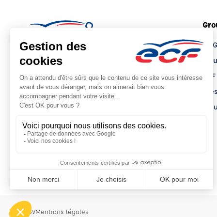
Gro
Le 
Tro
ECF
Pre
Actu
CGV
Mentions légales