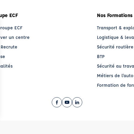
upe ECF
Nos Formations
Groupe ECF
Transport & expl
uver un centre
Logistique & lev
 Recrute
Sécurité routière
sse
BTP
alités
Sécurité au trava
Métiers de l'aut
Formation de fo
Facebook (nouvelle fenêtre)
YouTube (nouvelle fenêtre)
LinkedIn (nouvelle fenêt