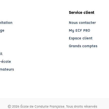
Service client
oitation
Nous contacter
age
My ECF PRO
Espace client
Grands comptes
il
o-école
rmateurs
re)
© 2026 École de Conduite Française. Tous droits réservés