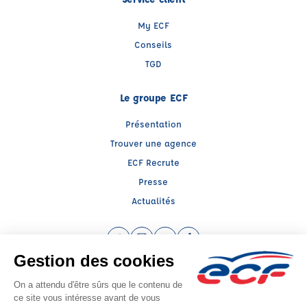
My ECF
Conseils
TGD
Le groupe ECF
Présentation
Trouver une agence
ECF Recrute
Presse
Actualités
Facebook (nouvelle fenêtre)
Instagram (nouvelle fenêtre)
YouTube (nouvelle fenêtre)
TikTok (nouvelle fenêtre)
Raison sociale : SARL MIDI France - Capital social: 200000€
SIREN: 538947326 - Numéro de TVA intracommunautaire: FR 12 538947326
Agrément n°E 12 031 10420