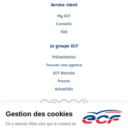
Service client
My ECF
Conseils
TGD
Le groupe ECF
Présentation
Trouver une agence
ECF Recrute
Presse
Actualités
Facebook (nouvelle fenêtre)
Instagram (nouvelle fenêtre)
LinkedIn (nouvelle fenêtre)
YouTube (nouvelle fenêtre)
TikTok (nouvelle fenêtr
Raison sociale : DESAMAIS DUFOUR SARL - Capital social: 16000€
SIREN: 420174146 - Numéro de TVA intracommunautaire: FR 78 420174146