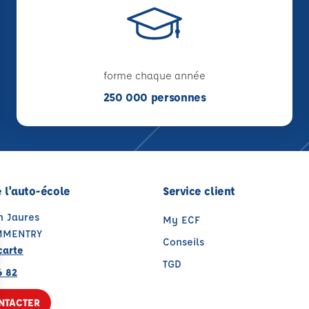
forme chaque année
250 000 personnes
 l'auto-école
Service client
n Jaures
My ECF
MMENTRY
Conseils
carte
TGD
6 82
NTACTER