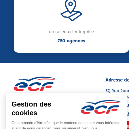
un réseau d'entreprise
750 agences
Adresse de
37, Rue Jea
03600 CO
Voir sur la 
Note : 4.8/5
Moyenne calculée sur 69 avis
04 70 64 4
NOUS CO