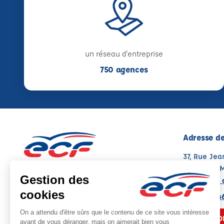
un réseau d'entreprise
750 agences
Adresse de
37, Rue Jea
03600 CO
Voir sur la 
Note : 4.8/5
Moyenne calculée sur 69 avis
04 70 64 4
NOUS CO