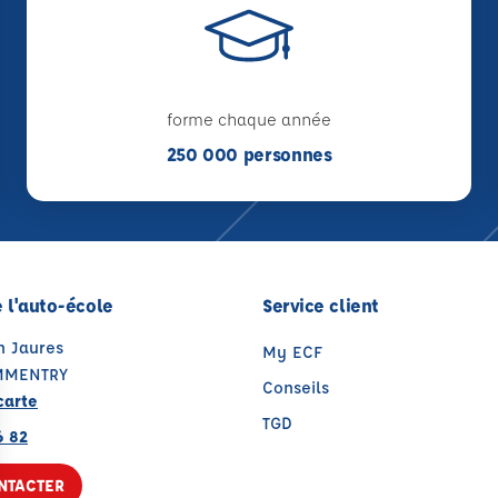
forme chaque année
250 000 personnes
 l'auto-école
Service client
n Jaures
My ECF
MMENTRY
Conseils
carte
TGD
6 82
NTACTER