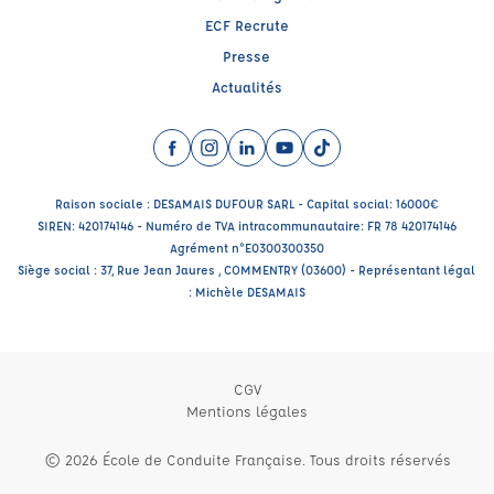
ECF Recrute
Presse
Actualités
Facebook (nouvelle fenêtre)
Instagram (nouvelle fenêtre)
LinkedIn (nouvelle fenêtre)
YouTube (nouvelle fenêtre)
TikTok (nouvelle fenêtr
Raison sociale : DESAMAIS DUFOUR SARL - Capital social: 16000€
SIREN: 420174146 - Numéro de TVA intracommunautaire: FR 78 420174146
Agrément n°E0300300350
Siège social : 37, Rue Jean Jaures , COMMENTRY (03600) - Représentant légal
: Michèle DESAMAIS
CGV
Mentions légales
© 2026 École de Conduite Française. Tous droits réservés