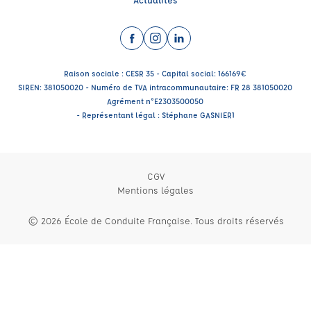
Facebook (nouvelle fenêtre)
Instagram (nouvelle fenêtre)
LinkedIn (nouvelle fenêtre)
Raison sociale : CESR 35 - Capital social: 166169€
SIREN: 381050020 - Numéro de TVA intracommunautaire: FR 28 381050020
Agrément n°E2303500050
- Représentant légal : Stéphane GASNIER1
CGV
Mentions légales
© 2026 École de Conduite Française. Tous droits réservés