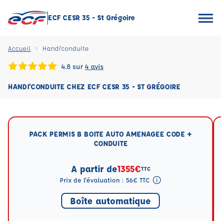
ECF CESR 35 - St Grégoire
Accueil
Handi'conduite
4.8 sur
4 avis
HANDI'CONDUITE CHEZ ECF CESR 35 - ST GRÉGOIRE
PACK PERMIS B BOITE AUTO AMENAGEE CODE +
CONDUITE
A partir de
1355€
TTC
Prix de l'évaluation : 56€ TTC
Tooltip eval mention
Boîte automatique