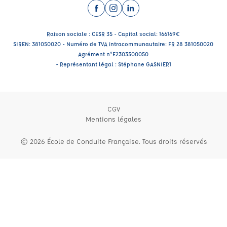
Facebook (nouvelle fenêtre)
Instagram (nouvelle fenêtre)
LinkedIn (nouvelle fenêtre)
Raison sociale : CESR 35 - Capital social: 166169€
SIREN: 381050020 - Numéro de TVA intracommunautaire: FR 28 381050020
Agrément n°E2303500050
- Représentant légal : Stéphane GASNIER1
CGV
Mentions légales
© 2026 École de Conduite Française. Tous droits réservés