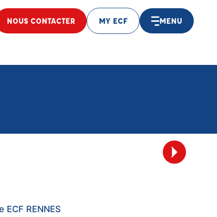
NOUS CONTACTER
MY ECF
MENU
ise ECF RENNES