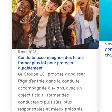
6 m
CPF
5 mai 2026
En sav
cha
Conduite accompagnée dès 14 ans :
former plus tôt pour protéger
durablement
Le Groupe ECF propose d’abaisser
l’âge d’entrée dans la conduite
accompagnée à 14 ans, avec un
objectif clair : former des
conducteurs plus sûrs, plus
responsables et mieux préparés.
En savoir plus
Conduite accompagnée dès 14 ans : former plu
CPF