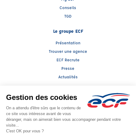
Conseils
TGD
Le groupe ECF
Présentation
Trouver une agence
ECF Recrute
Presse
Actualités
Facebook (nouvelle fenêtre)
Instagram (nouvelle fenêtre)
LinkedIn (nouvelle fenêtre)
Raison sociale : CESR 35 - Capital social: 166169€
SIREN: 381050020 - Numéro de TVA intracommunautaire: FR 28 381050020
Agrément n°E2303500050
- Représentant légal : Stéphane GASNIER1