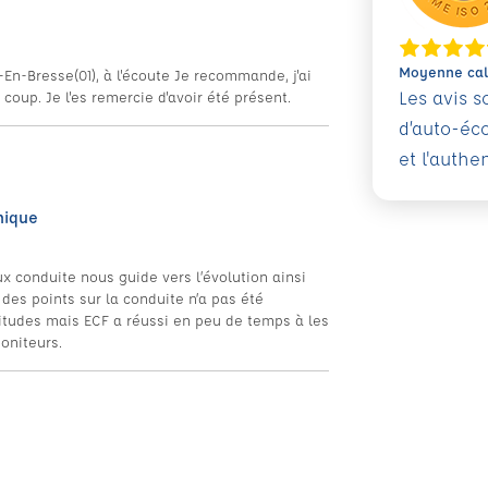
Moyenne calc
En-Bresse(01), à l'écoute Je recommande, j'ai
Les avis 
coup. Je l'es remercie d'avoir été présent.
d’auto-éc
et l'authe
nique
x conduite nous guide vers l’évolution ainsi
 des points sur la conduite n’a pas été
bitudes mais ECF a réussi en peu de temps à les
moniteurs.