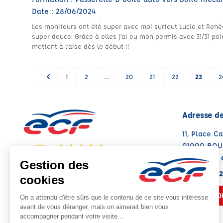
Date : 28/06/2024
Les moniteurs ont été super avec moi surtout Lucie et René
super douce. Grâce à elles j’ai eu mon permis avec 31/31 poin
mettent à l’aise dès le début !!
1
2
...
20
21
22
23
2
Adresse de
11, Place Ca
01000 BOU
Voir sur la 
Note : 4.7/5
Moyenne calculée sur 158 avis
04 74 22 32
NOUS CO