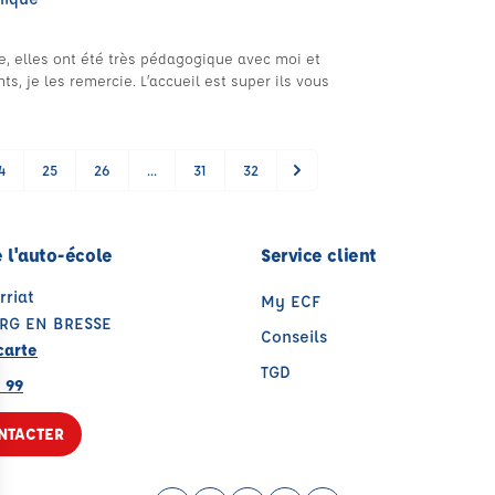
e, elles ont été très pédagogique avec moi et
ts, je les remercie. L’accueil est super ils vous
4
25
26
...
31
32
 l'auto-école
Service client
rriat
My ECF
RG EN BRESSE
Conseils
carte
TGD
 99
NTACTER