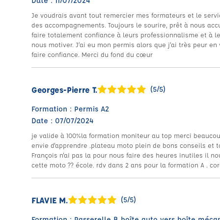
Date : 11/07/2024
Je voudrais avant tout remercier mes formateurs et le servic
des accompagnements. Toujours le sourire, prêt à nous acc
faire totalement confiance à leurs professionnalisme et à le
nous motiver. J’ai eu mon permis alors que j’ai très peur en v
faire confiance. Merci du fond du cœur
Georges-Pierre T.
(5/5)
Formation : Permis A2
Date : 07/07/2024
je valide à 100%la formation moniteur au top merci beaucou
envie d'apprendre .plateau moto plein de bons conseils et 
François n'ai pas la pour nous faire des heures inutiles il 
cette moto ?? école. rdv dans 2 ans pour la formation A . c
FLAVIE M.
(5/5)
Formation : Passerelle B boîte auto vers boîte méca