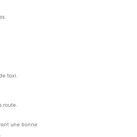
es.
de taxi.
a route.
urant une bonne
.