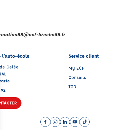
ormation88@ecf-breche88.fr
 l'auto-école
Service client
ude Gelée
My ECF
NAL
Conseils
carte
TGD
 92
NTACTER
Facebook (nouvelle fenêtre)
Instagram (nouvelle fenêtre)
LinkedIn (nouvelle fenêtre)
YouTube (nouvelle fenêtr
TikTok (nouvelle fenê