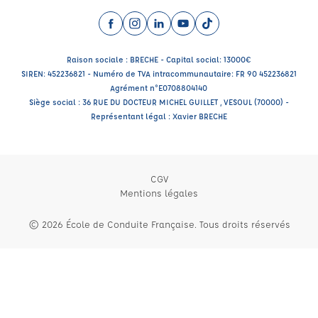
Facebook (nouvelle fenêtre)
Instagram (nouvelle fenêtre)
LinkedIn (nouvelle fenêtre)
YouTube (nouvelle fenêtre)
TikTok (nouvelle fenêtr
Raison sociale : BRECHE - Capital social: 13000€
SIREN: 452236821 - Numéro de TVA intracommunautaire: FR 90 452236821
Agrément n°E0708804140
Siège social : 36 RUE DU DOCTEUR MICHEL GUILLET , VESOUL (70000) -
Représentant légal : Xavier BRECHE
CGV
Mentions légales
© 2026 École de Conduite Française. Tous droits réservés