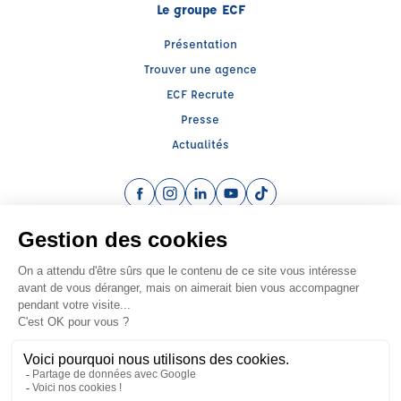
Le groupe ECF
Présentation
Trouver une agence
ECF Recrute
Presse
Actualités
Facebook (nouvelle fenêtre)
Instagram (nouvelle fenêtre)
LinkedIn (nouvelle fenêtre)
YouTube (nouvelle fenêtre)
TikTok (nouvelle fenêtr
Raison sociale : BRECHE - Capital social: 13000€
SIREN: 452236821 - Numéro de TVA intracommunautaire: FR 90 452236821
Agrément n°E0708804140
Siège social : 36 RUE DU DOCTEUR MICHEL GUILLET , VESOUL (70000) -
Représentant légal : Xavier BRECHE
CGV