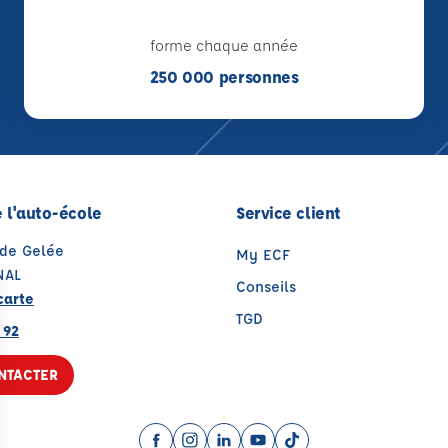
forme chaque année
250 000 personnes
 l'auto-école
Service client
ude Gelée
My ECF
NAL
Conseils
carte
TGD
 92
NTACTER