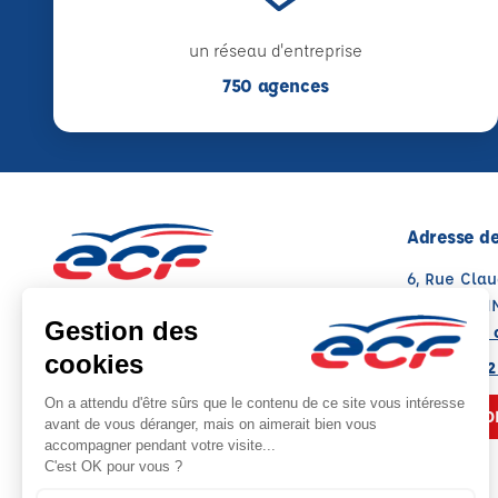
un réseau d'entreprise
750 agences
Adresse de
6, Rue Cla
88000 EPI
Voir sur la 
03 29 82 12
NOUS CO