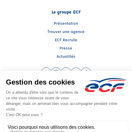
Le groupe ECF
Présentation
Trouver une agence
ECF Recrute
Presse
Actualités
Facebook (nouvelle fenêtre)
Instagram (nouvelle fenêtre)
LinkedIn (nouvelle fenêtre)
YouTube (nouvelle fenêtre)
TikTok (nouvelle fenêtr
Raison sociale : BRECHE - Capital social: 13000€
SIREN: 452236821 - Numéro de TVA intracommunautaire: FR 90 452236821
Agrément n°E0708804140
Siège social : 36 RUE DU DOCTEUR MICHEL GUILLET , VESOUL (70000) -
Représentant légal : Xavier BRECHE