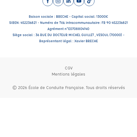
Facebook (nouvelle fenêtre)
Instagram (nouvelle fenêtre)
LinkedIn (nouvelle fenêtre)
YouTube (nouvelle fenêtre)
TikTok (nouvelle fenêtr
Raison sociale : BRECHE - Capital social: 13000€
SIREN: 452236821 - Numéro de TVA intracommunautaire: FR 90 452236821
Agrément n°E0708804140
Siège social : 36 RUE DU DOCTEUR MICHEL GUILLET , VESOUL (70000) -
Représentant légal : Xavier BRECHE
CGV
Mentions légales
© 2026 École de Conduite Française. Tous droits réservés