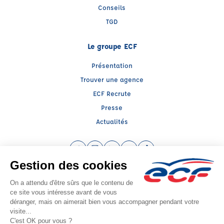
Conseils
TGD
Le groupe ECF
Présentation
Trouver une agence
ECF Recrute
Presse
Actualités
Facebook (nouvelle fenêtre)
Instagram (nouvelle fenêtre)
LinkedIn (nouvelle fenêtre)
YouTube (nouvelle fenêtre)
TikTok (nouvelle fenêtr
Raison sociale : ECF BOURLIER - Capital social: 5000€
SIREN: 815408950 - Numéro de TVA intracommunautaire: FR 61 815408950
Agrément n°E1600500010
Siège social : 1, Avenue de Verdun , EMBRUN (05200) - Représentant légal :
Mathieu BOURLIER