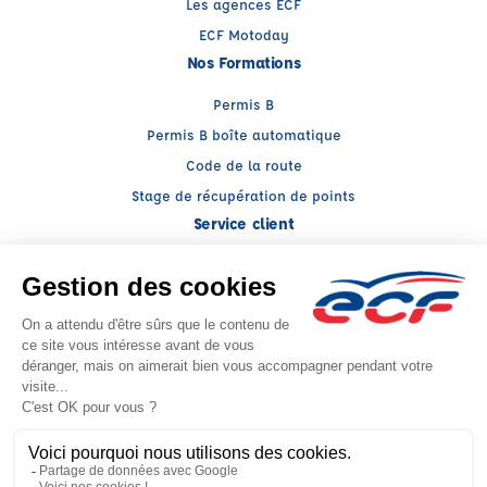
Les agences ECF
ECF Motoday
Nos Formations
Permis B
Permis B boîte automatique
Code de la route
Stage de récupération de points
Service client
Nous contacter
My ECF
Conseils
Facebook (nouvelle fenêtre)
Instagram (nouvelle fenêtre)
YouTube (nouvelle fenêtre)
LinkedIn (nouvelle fenêtr