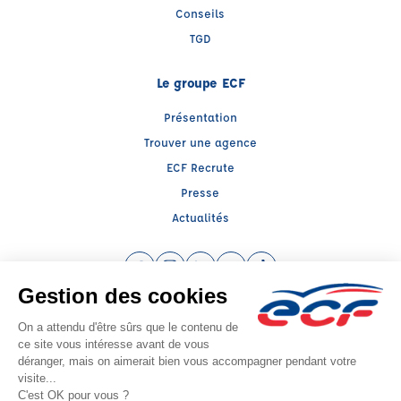
Conseils
TGD
Le groupe ECF
Présentation
Trouver une agence
ECF Recrute
Presse
Actualités
Facebook (nouvelle fenêtre)
Instagram (nouvelle fenêtre)
LinkedIn (nouvelle fenêtre)
YouTube (nouvelle fenêtre)
TikTok (nouvelle fenêtr
Raison sociale : ECF BOURLIER - Capital social: 5000€
SIREN: 815408950 - Numéro de TVA intracommunautaire: FR 61 815408950
Agrément n°E1600500010
Siège social : 1, Avenue de Verdun , EMBRUN (05200) - Représentant légal :
Mathieu BOURLIER