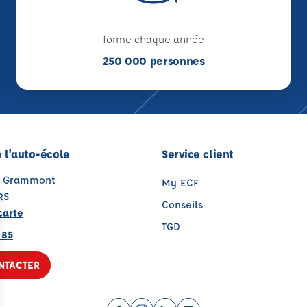
forme chaque année
250 000 personnes
 l'auto-école
Service client
e Grammont
My ECF
RS
Conseils
carte
TGD
 85
NTACTER