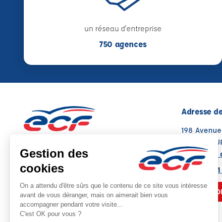
un réseau d'entreprise
750 agences
Adresse de
198 Avenu
37000 TOU
Voir sur la 
02 43 21 41
NOUS CO