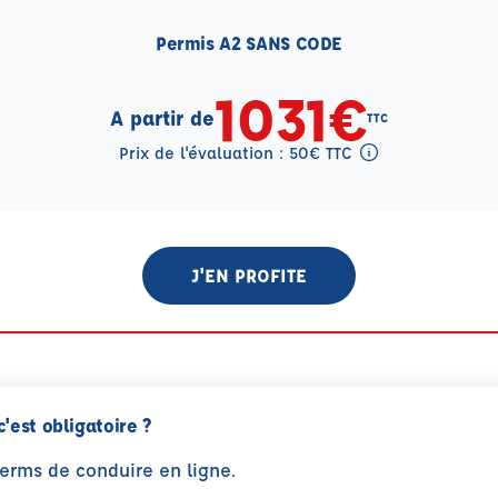
Permis A2 SANS CODE
1031€
A partir de
TTC
Prix de l'évaluation : 50€ TTC
Tooltip eval mention
J'EN PROFITE
c'est obligatoire ?
perms de conduire en ligne.