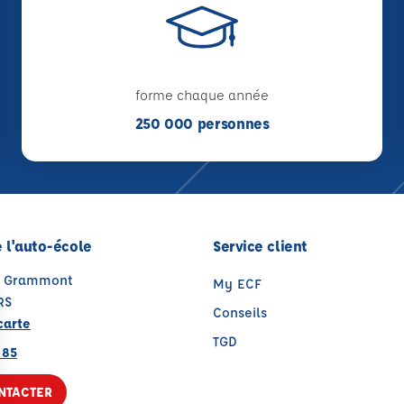
forme chaque année
250 000 personnes
 l'auto-école
Service client
e Grammont
My ECF
RS
Conseils
carte
TGD
 85
NTACTER