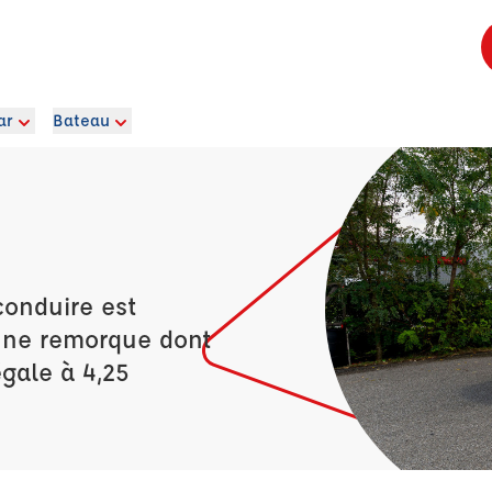
ar
Bateau
conduire est
’une remorque dont
égale à 4,25