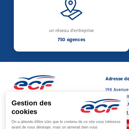
un réseau d'entreprise
750 agences
Adresse de
198 Avenu
37000 TOU
Voir sur la 
02 43 21 41
NOUS CO