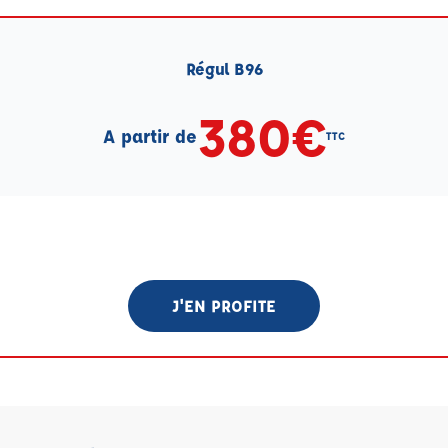
Régul B96
380€
A partir de
TTC
J'EN PROFITE