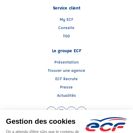
Service client
My ECF
Conseils
TGD
Le groupe ECF
Présentation
Trouver une agence
ECF Recrute
Presse
Actualités
Facebook (nouvelle fenêtre)
Instagram (nouvelle fenêtre)
LinkedIn (nouvelle fenêtre)
YouTube (nouvelle fenêtr
Raison sociale : ECF CER CENTRE ATLANTIQUE - Capital social: 2500000€
SIREN: 312379266 - Numéro de TVA intracommunautaire: FR 52 312379266