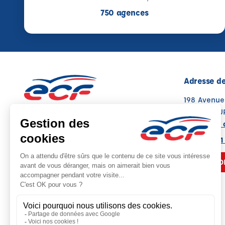
750 agences
Adresse de
198 Avenu
37000 TOU
Voir sur la 
02 43 21 41
NOUS CO