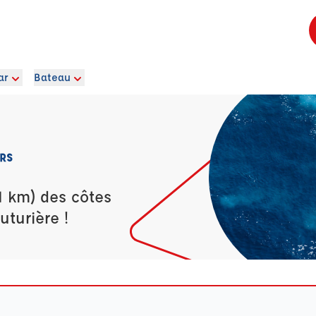
ar
Bateau
RS
1 km) des côtes
uturière !