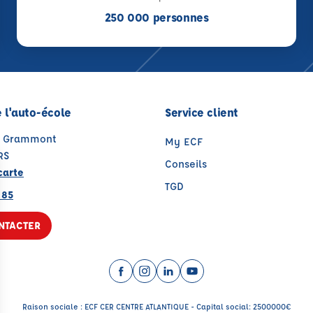
250 000 personnes
 l'auto-école
Service client
e Grammont
My ECF
RS
Conseils
carte
TGD
 85
NTACTER
Facebook (nouvelle fenêtre)
Instagram (nouvelle fenêtre)
LinkedIn (nouvelle fenêtre
YouTube (nouvelle fenê
Raison sociale : ECF CER CENTRE ATLANTIQUE - Capital social: 2500000€