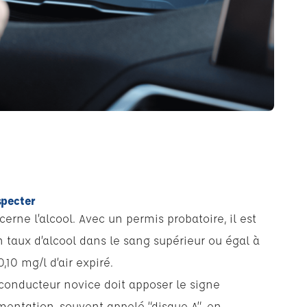
specter
erne l’alcool. Avec un permis probatoire, il est
n taux d’alcool dans le sang supérieur ou égal à
0,10 mg/l d’air expiré.
e conducteur novice doit apposer le signe
ementation, souvent appelé “disque A”, en