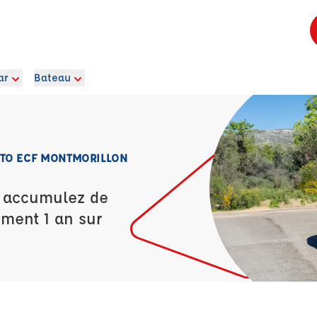
ar
Bateau
OTO ECF MONTMORILLON
t accumulez de
ement 1 an sur