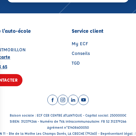
 l'auto-école
Service client
My ECF
NTMORILLON
Conseils
carte
TGD
3 65
NTACTER
Facebook (nouvelle fenêtre)
Instagram (nouvelle fenêtre)
LinkedIn (nouvelle fenêtre
YouTube (nouvelle fenê
Raison sociale : ECF CER CENTRE ATLANTIQUE - Capital social: 2500000€
SIREN: 312379266 - Numéro de TVA intracommunautaire: FR 52 312379266
Agrément n°E1408600050
RN 11 - Rte de la Mothe Les Champs Dorés, LA CRECHE (79260) - Représentant légal