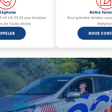
éléphone
Notre form
5 49 08 93 65 aux
horaires
Pour prendre rendez-vou
es de l'auto-école
télépho
PPELER
NOUS CONT