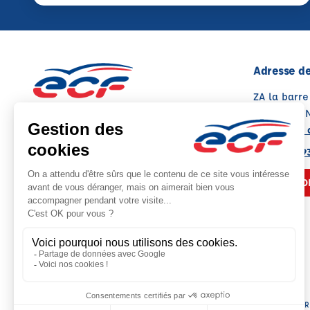
Adresse de
ZA la barre
86500 MO
Voir sur la 
05 49 08 9
NOUS CO
Siège social : 