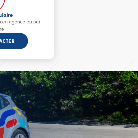
ulaire
s en agence ou par
ne
ACTER