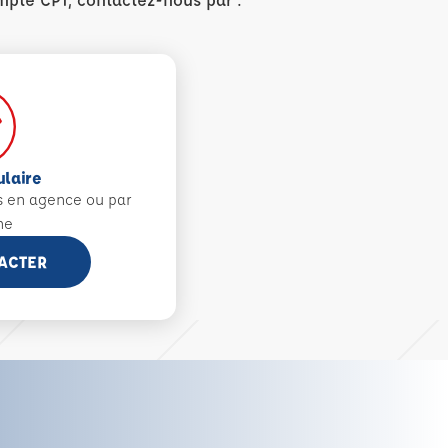
ulaire
s en agence ou par
ne
ACTER