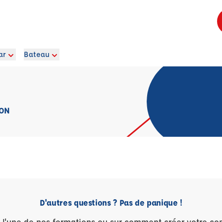
ar
Bateau
LON
D'autres questions ? Pas de panique !
r l'une de nos formations ou sur comment créer votre co