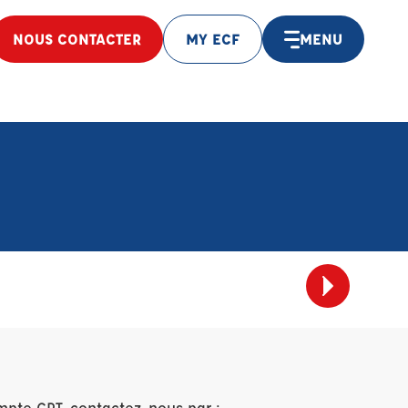
NOUS CONTACTER
MY ECF
MENU
mpte CPT, contactez-nous par :