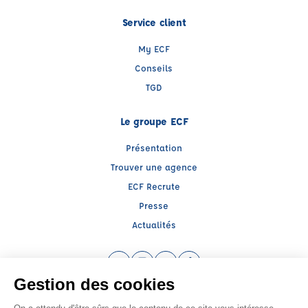
Service client
My ECF
Conseils
TGD
Le groupe ECF
Présentation
Trouver une agence
ECF Recrute
Presse
Actualités
Facebook (nouvelle fenêtre)
Instagram (nouvelle fenêtre)
LinkedIn (nouvelle fenêtre)
TikTok (nouvelle fenêtre)
Raison sociale : LLERENA ALSACE - Capital social: 100000€