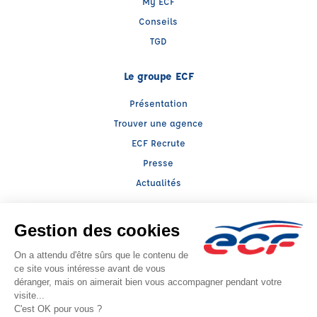
My ECF
Conseils
TGD
Le groupe ECF
Présentation
Trouver une agence
ECF Recrute
Presse
Actualités
Facebook (nouvelle fenêtre)
Instagram (nouvelle fenêtre)
LinkedIn (nouvelle fenêtre)
TikTok (nouvelle fenêtre)
Raison sociale : LLERENA ALSACE - Capital social: 100000€
SIREN: 393817259 - Numéro de TVA intracommunautaire: FR 34 393817259
Agrément n°E1206700160
- Représentant légal : Alexandre MICHEL