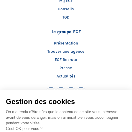
My ECF
Conseils
TGD
Le groupe ECF
Présentation
Trouver une agence
ECF Recrute
Presse
Actualités
Facebook (nouvelle fenêtre)
Instagram (nouvelle fenêtre)
LinkedIn (nouvelle fenêtre)
TikTok (nouvelle fenêtre)
Raison sociale : LLERENA ALSACE - Capital social: 100000€
SIREN: 393817259 - Numéro de TVA intracommunautaire: FR 34 393817259
Agrément n°E1206700150
- Représentant légal : Alexandre MICHEL