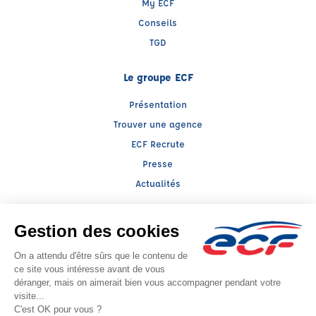
My ECF
Conseils
TGD
Le groupe ECF
Présentation
Trouver une agence
ECF Recrute
Presse
Actualités
Facebook (nouvelle fenêtre)
Instagram (nouvelle fenêtre)
LinkedIn (nouvelle fenêtre)
TikTok (nouvelle fenêtre)
Raison sociale : LLERENA ALSACE - Capital social: 100000€
SIREN: 393817259 - Numéro de TVA intracommunautaire: FR 34 393817259
Agrément n°E1206700150
- Représentant légal : Alexandre MICHEL