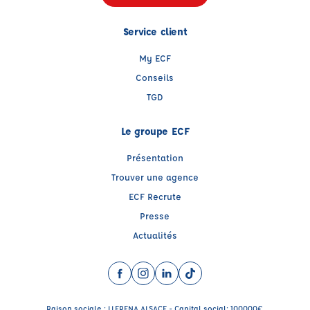
Service client
My ECF
Conseils
TGD
Le groupe ECF
Présentation
Trouver une agence
ECF Recrute
Presse
Actualités
Facebook (nouvelle fenêtre)
Instagram (nouvelle fenêtre)
LinkedIn (nouvelle fenêtre)
TikTok (nouvelle fenêtre)
Raison sociale : LLERENA ALSACE - Capital social: 100000€