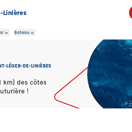
-Linières
ar
Bateau
NT-LÉGER-DE-LINIÈRES
1 km) des côtes
uturière !