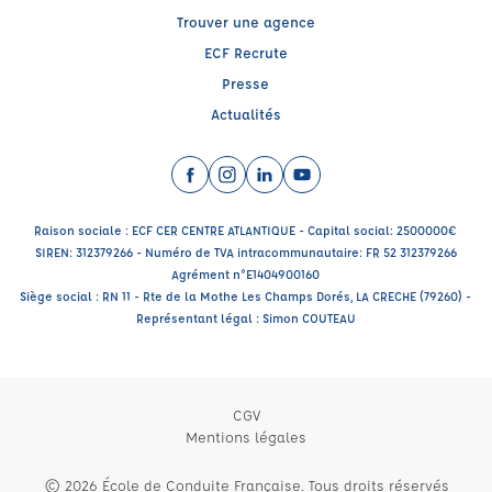
Trouver une agence
ECF Recrute
Presse
Actualités
Facebook (nouvelle fenêtre)
Instagram (nouvelle fenêtre)
LinkedIn (nouvelle fenêtre)
YouTube (nouvelle fenêtr
Raison sociale : ECF CER CENTRE ATLANTIQUE - Capital social: 2500000€
SIREN: 312379266 - Numéro de TVA intracommunautaire: FR 52 312379266
Agrément n°E1404900160
Siège social : RN 11 - Rte de la Mothe Les Champs Dorés, LA CRECHE (79260) -
Représentant légal : Simon COUTEAU
CGV
Mentions légales
© 2026 École de Conduite Française. Tous droits réservés