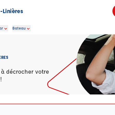
-Linières
ar
Bateau
ÈRES
 à décrocher votre
!