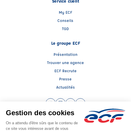
Service client
My ECF
Conseils
TGD
Le groupe ECF
Présentation
Trouver une agence
ECF Recrute
Presse
Actualités
Facebook (nouvelle fenêtre)
Instagram (nouvelle fenêtre)
LinkedIn (nouvelle fenêtre)
YouTube (nouvelle fenêtr
Raison sociale : ECF CER CENTRE ATLANTIQUE - Capital social: 2500000€
SIREN: 312379266 - Numéro de TVA intracommunautaire: FR 52 312379266
Agrément n°E1408600040