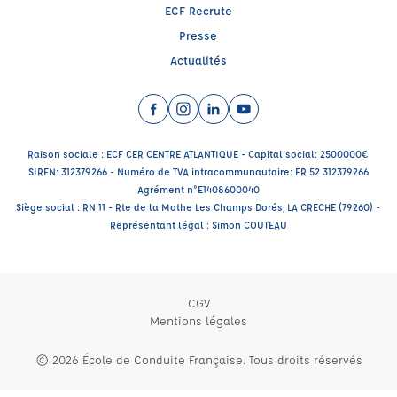
ECF Recrute
Presse
Actualités
Facebook (nouvelle fenêtre)
Instagram (nouvelle fenêtre)
LinkedIn (nouvelle fenêtre)
YouTube (nouvelle fenêtr
Raison sociale : ECF CER CENTRE ATLANTIQUE - Capital social: 2500000€
SIREN: 312379266 - Numéro de TVA intracommunautaire: FR 52 312379266
Agrément n°E1408600040
Siège social : RN 11 - Rte de la Mothe Les Champs Dorés, LA CRECHE (79260) -
Représentant légal : Simon COUTEAU
CGV
Mentions légales
© 2026 École de Conduite Française. Tous droits réservés