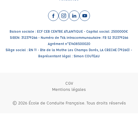
Facebook (nouvelle fenêtre)
Instagram (nouvelle fenêtre)
LinkedIn (nouvelle fenêtre)
YouTube (nouvelle fenêtr
Raison sociale : ECF CER CENTRE ATLANTIQUE - Capital social: 2500000€
SIREN: 312379266 - Numéro de TVA intracommunautaire: FR 52 312379266
Agrément n°E1408500020
Siège social : RN 11 - Rte de la Mothe Les Champs Dorés, LA CRECHE (79260) -
Représentant légal : Simon COUTEAU
CGV
Mentions légales
© 2026 École de Conduite Française. Tous droits réservés