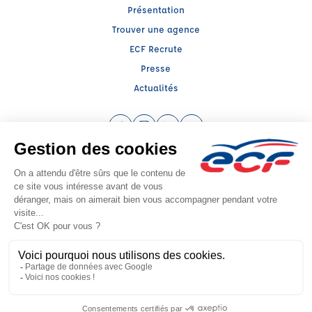
Présentation
Trouver une agence
ECF Recrute
Presse
Actualités
Facebook (nouvelle fenêtre)
Instagram (nouvelle fenêtre)
LinkedIn (nouvelle fenêtre)
YouTube (nouvelle fenêtr
Raison sociale : ECF CER CENTRE ATLANTIQUE - Capital social: 2500000€
SIREN: 312379266 - Numéro de TVA intracommunautaire: FR 52 312379266
Agrément n°E1408500020
Siège social : RN 11 - Rte de la Mothe Les Champs Dorés, LA CRECHE (79260) -
Représentant légal : Simon COUTEAU
CGV
Mentions légales